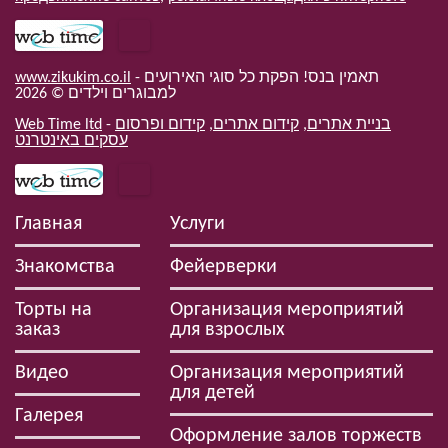
www.zikukim.co.il
- תאמין בנס! הפקת כל סוגי האירועים
2026
למבוגרים וילדים ©
Web Time ltd
-
קידום ופרסום
,
קידום אתרים
,
בניית אתרים
עסקים באינטרנט
Главная
Услуги
Знакомства
Фейерверки
Торты на
Организация мероприятий
заказ
для взрослых
Видео
Организация мероприятий
для детей
Галерея
Оформление залов торжеств