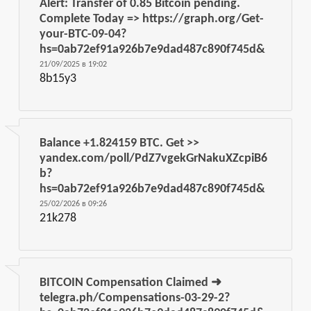
Alert: Transfer of 0.85 Bitcoin pending.
Complete Today => https://graph.org/Get-
your-BTC-09-04?
hs=0ab72ef91a926b7e9dad487c890f745d&
21/09/2025 в 19:02
8b15y3
Balance +1.824159 BTC. Get >>
yandex.com/poll/PdZ7vgekGrNakuXZcpiB6
b?
hs=0ab72ef91a926b7e9dad487c890f745d&
25/02/2026 в 09:26
21k278
BITCOIN Compensation Claimed ➜
telegra.ph/Compensations-03-29-2?