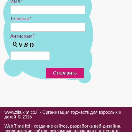
Имя*
Телефон*
Антиспам*
www.zikukim.co.il
- Организация торжеств для взрослых и
детей ©
2026
Web Time ltd
-
создание сайтов
,
разработка веб-дизайна
,
продвижение сайтов
,
рекламные площадки в интернете