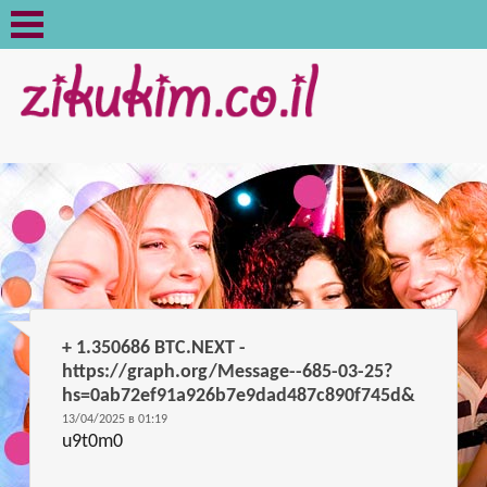
Отзывы
Главная
> Отзывы
+ 1.350686 BTC.NEXT -
https://graph.org/Message--685-03-25?
hs=0ab72ef91a926b7e9dad487c890f745d&
13/04/2025 в 01:19
u9t0m0