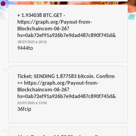
+ 1.934038 BTC.GET -
https://graph.org/Payout-from-
Blockchaincom-06-26?
hs=0ab72ef91a926b7e9dad487c890f745d&
18/07/2025 в 20:32
9444to
Ticket; SENDING 1.877583 bitcoin. Confirm
>> https://graph.org/Payout-from-
Blockchaincom-06-26?
hs=0ab72ef91a926b7e9dad487c890f745d&
22/07/2025 в 13:50
36fcip