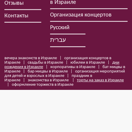
в Израиле
Отзывы
Организация концертов
Контакты
Русский
עברית
вечера знакомств в Израиле | организация концертов в
Израиле | свадьбы в Израиле | юбилеи в Израиле |
дни
рождения в Израиле
| корпоративы в Израиле | бат мицвы в
Израиле | бар мицвы в Израиле | организация мероприятий
для детей и взрослых в Израиле | праздник в
Израиле | знакомства в Израиле |
торты на заказ в Израиле
| оформление торжеств в Израиле