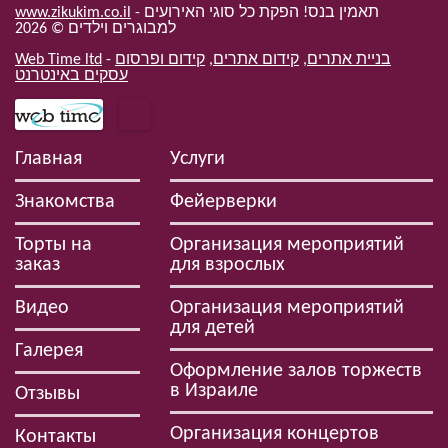
www.zikukim.co.il
- תאמין בנס! הפקת כל סוגי האירועים
2026
למבוגרים וילדים ©
Web Time ltd
-
קידום ופרסום
,
קידום אתרים
,
בניית אתרים
עסקים באינטרנט
Главная
Услуги
Знакомства
Фейерверки
Торты на
Организация мероприятий
заказ
для взрослых
Видео
Организация мероприятий
для детей
Галерея
Оформление залов торжеств
в Израиле
Отзывы
Организация концертов
Контакты